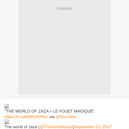
Publicité
"THE WORLD OF ZAZA = LE FOUET MAGIQUE" :
https://t.co/e6NUsGfXoc
via
@YouTube
The world of zaza (
@Theworldofzaza
)
September 21, 2017