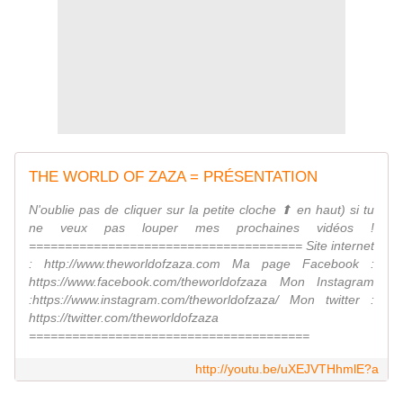
THE WORLD OF ZAZA = PRÉSENTATION
N'oublie pas de cliquer sur la petite cloche ⬆︎ en haut) si tu
ne veux pas louper mes prochaines vidéos !
====================================== Site internet
: http://www.theworldofzaza.com Ma page Facebook :
https://www.facebook.com/theworldofzaza Mon Instagram
:https://www.instagram.com/theworldofzaza/ Mon twitter :
https://twitter.com/theworldofzaza
=======================================
http://youtu.be/uXEJVTHhmlE?a