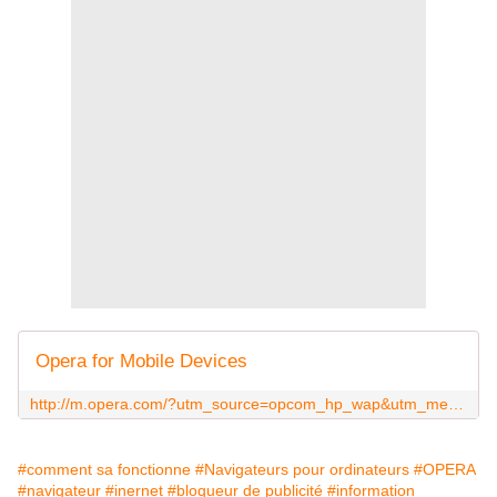
Opera for Mobile Devices
http://m.opera.com/?utm_source=opcom_hp_wap&utm_medium=ip&utm_campaign=hp_to_m_opera_com
#comment sa fonctionne
#Navigateurs pour ordinateurs
#OPERA
#navigateur
#inernet
#bloqueur de publicité
#information