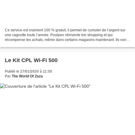
Ce service est vraiment 100 % gratuit, il permet de cumuler de l’argent sur
une cagnotte toute l’année. Poulpeo réinvente ton shopping et qui
récompense tes achats, même dans certains magasins maintenant. Ils vont
te permettent de rembourser une partie...
Le Kit CPL Wi-Fi 500
Publié le 27/01/2020 à 11:50
Par
The World Of Zaza