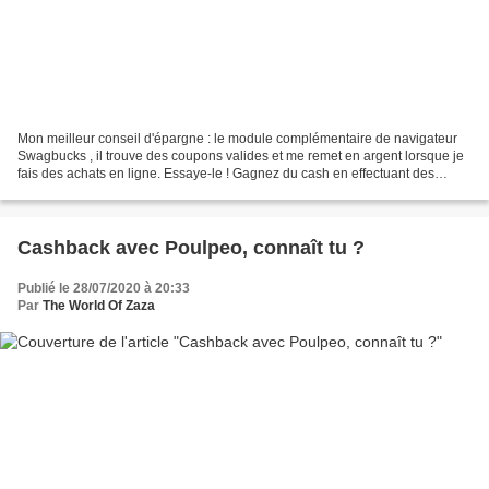
Mon meilleur conseil d'épargne : le module complémentaire de navigateur
Swagbucks , il trouve des coupons valides et me remet en argent lorsque je
fais des achats en ligne. Essaye-le ! Gagnez du cash en effectuant des
missions rémunérées. Bons Plans,...
Cashback avec Poulpeo, connaît tu ?
Publié le 28/07/2020 à 20:33
Par
The World Of Zaza