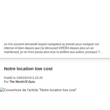
on m'a souvent demandé lequel navigateur je prends pour naviguer sur
interner et bien depuis que j'ai découvert OPÉRA depuis plus un an
maintenant, je ne m'en passe plus et je le préfère aux autres, pourquoi ?
Parce qu'il est simple et pratique pour moi,...
Notre location low cost
Publié le 24/02/2018 à 23:35
Par
The World Of Zaza