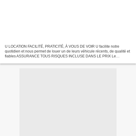
U LOCATION FACILITÉ, PRATICITÉ, À VOUS DE VOIR U facilite notre
quotidien et nous permet de louer un de leurs véhicule récents, de qualité et
fiables ASSURANCE TOUS RISQUES INCLUSE DANS LE PRIX Le
conducteur doit être âgé de 18 ans et titulaire d’un permis...