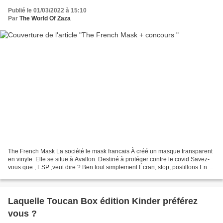
Publié le 01/03/2022 à 15:10
Par
The World Of Zaza
The French Mask La société le mask francais À créé un masque transparent
en vinyle. Elle se situe à Avallon. Destiné à protéger contre le covid Savez-
vous que , ESP ,veut dire ? Ben tout simplement Écran, stop, postillons En
revenant au masque, c'est...
Laquelle Toucan Box édition Kinder préférez
vous ?