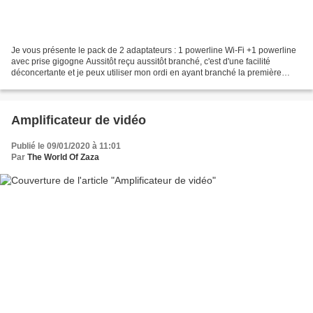
Je vous présente le pack de 2 adaptateurs : 1 powerline Wi-Fi +1 powerline
avec prise gigogne Aussitôt reçu aussitôt branché, c'est d'une facilité
déconcertante et je peux utiliser mon ordi en ayant branché la première
prise sur la prise électrique murale,...
Amplificateur de vidéo
Publié le 09/01/2020 à 11:01
Par
The World Of Zaza