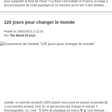
pour supporter le froid de l’hiver ? Le froid s’est installé en France, la neige a
pris possession de notre paysage en ce moment, qu’en est -il des abeilles
sauvages ? À chaque fois...
120 jours pour changer le monde
Publié le 19/01/2021 à 12:52
Par
The World Of Zaza
Juliette, ce sont des produits 100% plaisir, bons pour toi et pour la planète 🙌
! Leur premier produit, c'est JU, le gel douche qui change le monde 🚿 .
Rechargeable, JU, c'est : 👌 95% de plastique en moins 🌎 🍃 Une formule