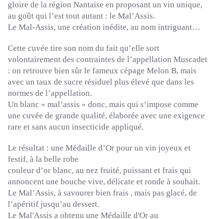
gloire de la région
Nantaise
en proposant un vin unique,
au goût qui l’est tout autant :
le
Mal’Assis
.
Le
Mal-Assis
, une création inédite, au nom intriguant…
Cette cuvée tire son nom du fait qu’elle sort
volontairement des contraintes de l’appellation Muscadet
:
on retrouve bien sûr le fameux cépage Melon B, mais
avec un taux de sucre résiduel plus élevé que dans les
normes de l’appellation.
Un blanc «
mal’assis
» donc, mais qui s’impose comme
une cuvée de grande qualité, élaborée avec une exigence
rare et sans aucun insecticide appliqué.
Le résultat :
une Médaille d’Or pour un vin joyeux et
festif, à la belle robe
couleur
d’or blanc, au nez fruité, puissant et frais qui
annoncent une bouche vive, délicate et ronde à souhait.
Le
Mal’Assis
, à savourer bien
frais
, mais pas glacé, de
l’apéritif jusqu’au dessert.
Le
Mal'Assis
a obtenu une Médaille d'Or au