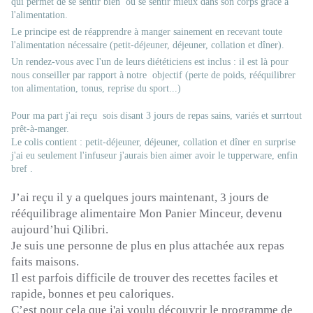
qui permet de se sentir bien ou se sentir mieux dans son corps grâce à
l'alimentation.
Le principe est de réapprendre à manger sainement en recevant toute
l'alimentation nécessaire (petit-déjeuner, déjeuner, collation et dîner).
Un rendez-vous avec l'un de leurs diététiciens est inclus : il est là pour
nous conseiller par rapport à notre objectif (perte de poids, rééquilibrer
ton alimentation, tonus, reprise du sport...)
Pour ma part j'ai reçu sois disant 3 jours de repas sains, variés et surrtout
prêt-à-manger.
Le colis contient : petit-déjeuner, déjeuner, collation et dîner en surprise
j'ai eu seulement l'infuseur j'aurais bien aimer avoir le tupperware, enfin
bref .
J’ai reçu il y a quelques jours maintenant, 3 jours de
rééquilibrage alimentaire Mon Panier Minceur, devenu
aujourd’hui
Qilibri
.
Je suis une personne de plus en plus attachée aux repas
faits maisons.
Il est parfois difficile de trouver des recettes faciles et
rapide, bonnes et peu caloriques.
C’est pour cela que j'ai voulu découvrir le programme de