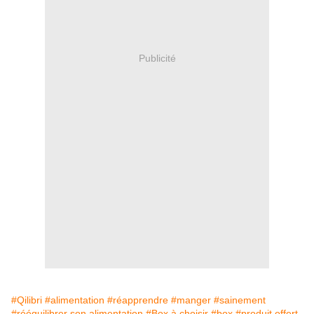
Publicité
#Qilibri
#alimentation
#réapprendre
#manger
#sainement
#rééquilibrer son alimentation
#Box à choisir
#box
#produit offert.