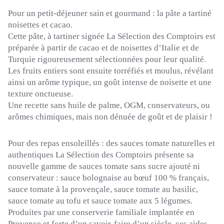
Pour un petit-déjeuner sain et gourmand :
la pâte a tartiné
noisettes et cacao.
Cette pâte, à tartiner signée La Sélection des Comptoirs est
préparée à partir de cacao et de noisettes d’Italie et de
Turquie rigoureusement sélectionnées pour leur qualité.
Les fruits entiers sont ensuite torréfiés et moulus, révélant
ainsi un arôme typique, un goût intense de noisette et une
texture onctueuse.
Une recette sans huile de palme, OGM, conservateurs, ou
arômes chimiques, mais non dénuée de goût et de plaisir !
Pour des repas ensoleillés :
des sauces tomate naturelles et
authentiques La Sélection des Comptoirs présente sa
nouvelle gamme de sauces tomate sans sucre ajouté ni
conservateur :
sauce
bolognaise
au bœuf
100 %
français,
sauce tomate à
la
provençale
, sauce tomate au basilic,
sauce tomate au tofu et sauce tomate aux 5 légumes.
Produites par une conserverie familiale implantée en
Provence et forte d’un savoir-faire d’un siècle, ces aides