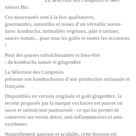
La Sélection des
Comptoirs et
Mes
trésors Bio.
Ces nouveautés
sont à la fois qualitatives,
gourmandes,
naturelles et
issues d’un véritable
savoir-
faire:
kombucha
, tartinables
végétaux, pâte à tartiner,
sauces
tomate...
pour
tous les goûts et toutes les
occasions
!
Pour des pauses rafraîchissantes et bien-être
:
du
kombucha
nature
et gingembre
La
Sélection des
Comptoirs
présente
son
kombuchaissu
d’une production artisanale et
française.
Disponibles en version originale et goût gingembre, la
recette proposée par la marque exclusive est pauvre en
sucre et surtout non pasteurisée :
ce qui lui permet de
conserver ses vertus
detox
,
anti-inflammatoires et
anti-
oxydantes.
Naturellement gazeuse
et acidulée,
cette boisson est