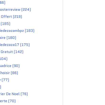
66)
osterreview (224)
 Offert (219)
 (185)
edezazambpz (183)
ire (180)
edezaza17 (175)
Gratuit (142)
104)
adrice (90)
hoisir (86)
y (77)
)
ier De Noel (76)
erte (70)