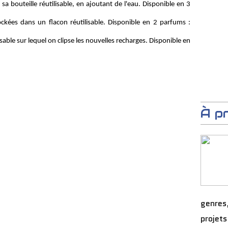
sa bouteille réutilisable, en ajoutant de l
'
eau. Disponible en 3
tockées dans un flacon réutilisable. Disponible en 2 parfums :
isable sur lequel on clipse les nouvelles recharges. Disp
o
nible en
À p
genres
projets