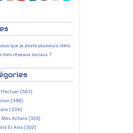
es
ous que je poste plusieurs réels
s mes réseaux sociaux ?
égories
Effectuer (563)
tion (496)
lans (334)
e Mes Achats (329)
ts Et Avis (302)