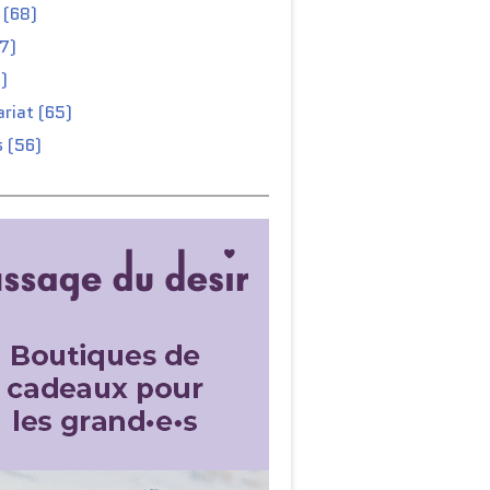
 (68)
67)
)
riat (65)
 (56)