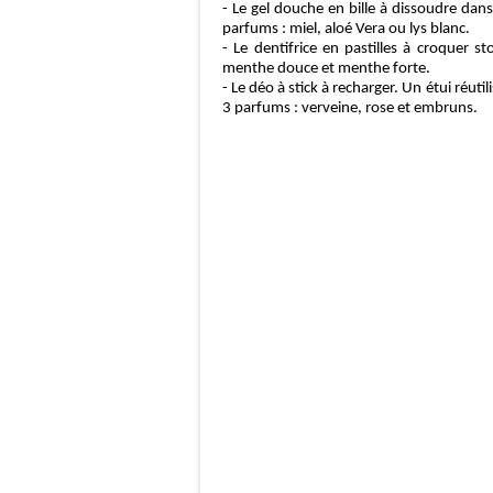
- Le gel douche en bille à dissoudre dans 
parfums : miel, aloé
Vera ou lys blanc.
- Le dentifrice en pastilles à croquer s
menthe douce et menthe forte.
- Le dé
o
à
stick
à
recharger. Un
é
tui r
éutil
3 parfums : verveine, rose et embruns.