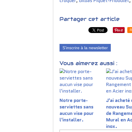
croquer
,
Gildas Piquet-Friboulet
,
Partager cet article
R
S'inscrire à la newsletter
Vous aimerez aussi :
Notre porte-
J'ai acheté 
serviettes sans
nouveau Su
aucun vise pour
de Rangem
l'installer.
Mural en Ac
inox.