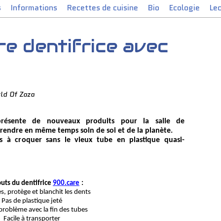
s
Informations
Recettes de cuisine
Bio
Ecologie
Le
e dentifrice avec
ld Of Zaza
présente de no
u
veaux produits
pour la s
alle de
rendre en même temps soin de soi et de la planè
te.
es à cr
o
quer sans le vieux tube en plastique quasi-
outs du dentifrice
900.care
:
es, prot
ège et blanchit les dents
Pas de plastique jeté
problème avec la fin des tubes
Facile
à transporter