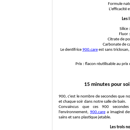
Formule natu
L'efficacité e
Les 
Silice
Fluor
Citrate de p
Carbonate de c
Le dentifrice
900.care
est sans triclosan,
Prix : flacon
réutilisable au prix
15 minutes pour soi et l
900, c
'
est le nombre de secondes que n
et chaque soir
dans notre salle de bain
.
Convaincus que ces 900 secondes 
l
'
environnement,
900.care
a imaginé de
sains et sans plastique jetable
.
Les trois nouveaux 