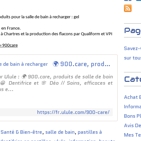
oduits
pour la s
alle de bain à recharger : gel
Pag
 en France.
à
Chartres et la production des flacons par Qualiform et VPI
cp-900care
Savez-v
sur tou
🌍 900.care, produits de salle de bain à recharger
r Ulule : 🌍 900.care, produits de salle de bain
Cat
😁 Dentifrice et 🌸 Déo // Sains, efficaces et
s e...
Achat 
Informa
https://fr.ulule.com/900-care/
Bons P
Avis D
,
Santé & Bien-être
,
salle de bain
,
pastilles à
Mes Tes