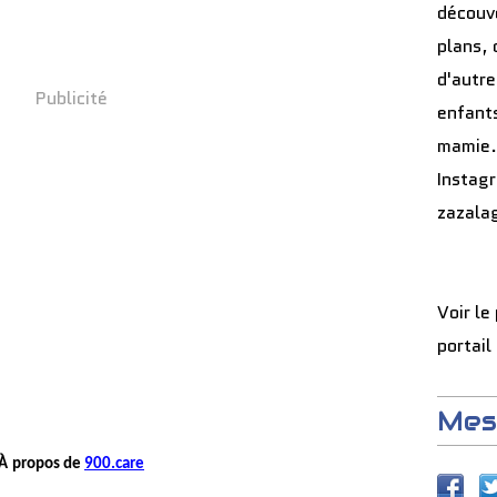
découve
plans, 
d'autre
Publicité
enfants
mamie.
Instag
zazala
Voir le
portail
Mes
À
propos de
900.care