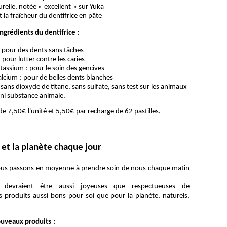
relle, noté
e «
excellent
»
sur Yuka
t la fra
î
cheur du dentifrice en p
âte
ingrédients du dentifrice :
 : pour des dents sans tâches
: pour lutter contre les caries
otassium
: pour le soin des gencives
alcium
:
pour de belles dents blanches
 sans dioxyde de titane, sans sulfate, sans test sur les an
i
maux
ni substance animale.
 de
7,50
€
l
'
unit
é
et 5,50
€
par recharge de 62 pastilles.
a planète chaque jour
ous passons en moyenne à prendre soin de nous chaque m
a
tin
devraient être aussi joyeuses que respectueuses de
s produits aussi bons pour soi que pour la planè
te
,
naturels,
produits
: