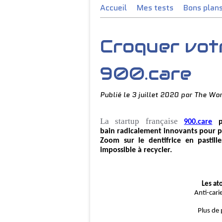
Accueil
Mes tests
Bons plan
Croquer votr
900.care
Publié le
3 juillet 2020
par The Wor
La
startup
française
900.care
bain
radic
a
lement
innovants pour p
Zoom sur le dentifrice en pastill
impossible à recycler.
Les at
Anti-cari
Plus de 