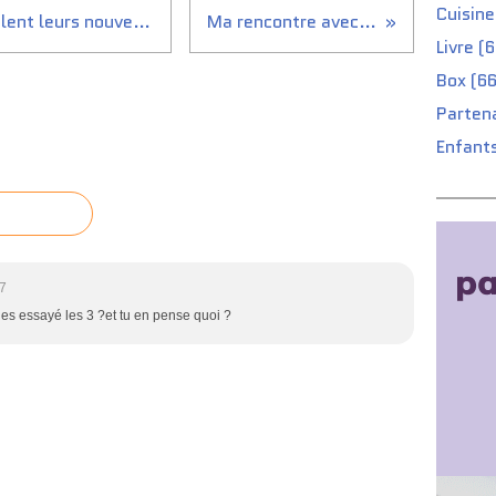
Cuisine
Les Comptoirs de la Bio dévoilent leurs nouveautés produits
Ma rencontre avec la mort
Livre (
Box (66
Partena
Enfants
7
les essayé les 3 ?et tu en pense quoi ?