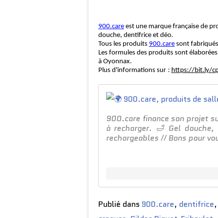
900.care
est une marque fran
ç
aise de pr
douche,
dent
frice
et déo.
Tous les produits
900.care
sont fabriqués
Les formules des produits sont é
l
a
bor
ées
à
Oyonnax.
Plus d
'
informations sur
:
https://bit.ly/
900.care finance son projet su
à recharger. 🛁 Gel douche, 
rechargeables // Bons pour vou
Publié dans
900.care
,
dentifrice