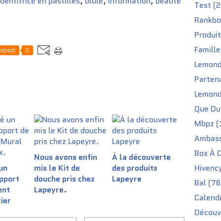
dentifrice en pastilles
,
ulule
,
information
,
beaute
Test (2
Rankbo
Produit
Famille
epost
0
Lemond
Partena
Lemond
Que Du 
Mbpz (
Ambass
Box À C
Nous avons enfin
À la découverte
Hivenc
un
mis le Kit de
des produits
pport
douche pris chez
Lapeyre
Bal (76
ent
Lapeyre.
Calendr
ier
Découv