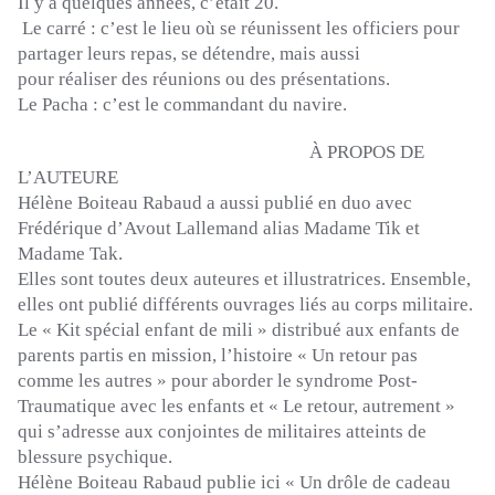
Il y a quelques
années
, c’
était
20.
Le
carré
:
c’est le lieu
où
se réunissent les officiers pour
partager leurs repas, se
détendre
, mais aussi
pour
réaliser
des
réunions
ou des présentations.
Le Pacha :
c’est le commandant du navire.
À PROPOS DE
L’AUTEURE
Hélène
Boiteau
Rabaud
a aussi publié en duo avec
Frédérique d’
Avout
Lallemand alias Madame
Tik
et
Madame
Tak
.
Elles sont toutes deux auteures et illustratrices.
Ensemble,
elles ont publié différents ouvrages liés au corps militaire.
Le «
Kit spécial
enfant de
mili
» distribué aux enfants de
parents partis en mission, l’histoire « Un retour pas
comme les autres » pour aborder le syndrome
Post-
Traumatique
avec les enfants et « Le retour, autrement »
qui s’adresse aux conjointes de militaires atteints de
blessure psychique.
Hélène
Boiteau
Rabaud
publie ici « Un drôle de cadeau