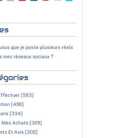
es
ous que je poste plusieurs réels
s mes réseaux sociaux ?
égories
Effectuer (563)
tion (496)
lans (334)
e Mes Achats (329)
ts Et Avis (302)