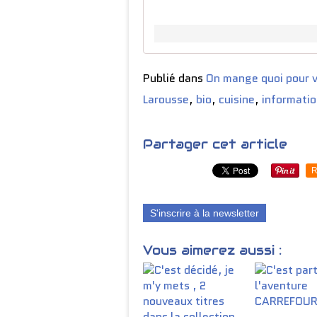
Publié dans
On mange quoi pour v
Larousse
,
bio
,
cuisine
,
informati
Partager cet article
R
S'inscrire à la newsletter
Vous aimerez aussi :