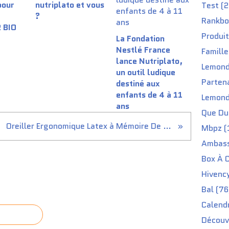
pour
nutriplato et vous
Test (2
?
Rankbo
 BIO
Produit
La Fondation
Nestlé France
Famille
lance Nutriplato,
Lemond
un outil ludique
Partena
destiné aux
enfants de 4 à 11
Lemond
ans
Que Du 
Oreiller Ergonomique Latex à Mémoire De Forme
Mbpz (
Ambass
Box À C
Hivenc
Bal (76
Calendr
Découv