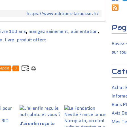
https://www.editions-larousse.fr/
Pag
ivre 100 ans
,
mangez sainement
,
alimentation
,
on
,
livre
,
produit offert
Savez-v
sur tou
epost
0
Cat
Achat 
Informa
Bons P
Avis D
Mes Tes
J'ai enfin reçu le