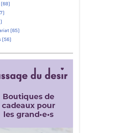
 (68)
67)
)
riat (65)
 (56)