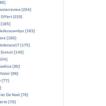
66)
osterreview (224)
 Offert (219)
 (185)
edezazambpz (183)
ire (180)
edezaza17 (175)
Gratuit (142)
104)
adrice (90)
hoisir (86)
y (77)
)
ier De Noel (76)
erte (70)