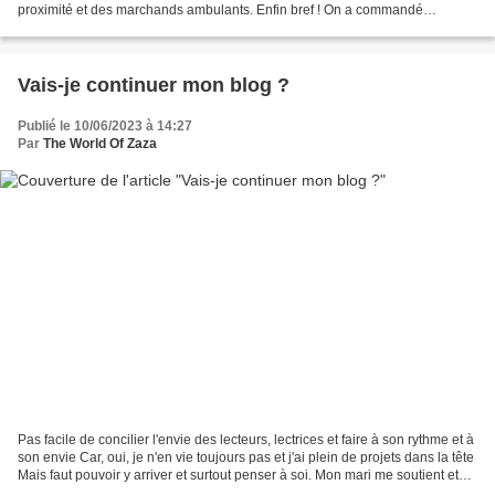
proximité et des marchands ambulants. Enfin bref ! On a commandé
plusieurs fois sans problème et en plus y a un système...
Vais-je continuer mon blog ?
Publié le 10/06/2023 à 14:27
Par
The World Of Zaza
Pas facile de concilier l'envie des lecteurs, lectrices et faire à son rythme et à
son envie Car, oui, je n'en vie toujours pas et j'ai plein de projets dans la tête
Mais faut pouvoir y arriver et surtout penser à soi. Mon mari me soutient et
fait le...