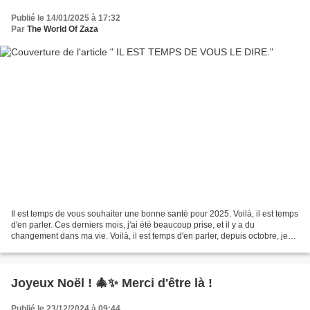
Publié le 14/01/2025 à 17:32
Par
The World Of Zaza
Il est temps de vous souhaiter une bonne santé pour 2025. Voilà, il est temps
d'en parler. Ces derniers mois, j'ai été beaucoup prise, et il y a du
changement dans ma vie. Voilà, il est temps d'en parler, depuis octobre, je
suis séparé de mon mari. Ce...
Joyeux Noël ! 🎄✨ Merci d'être là !
Publié le 23/12/2024 à 09:44