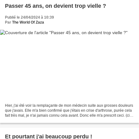
Passer 45 ans, on devient trop vielle ?
Publié le 24/04/2024 à 10:39
Par
The World Of Zaza
Hier, j'ai été voir la remplaçante de mon médecin suite aux grosses douleurs
que j'avais. Elle m'a bien confirmé que j'étais en crise d'arthrose, purée cela
fait très mal, je n'ai jamais connu cela avant. Donc elle m'a prescrit ceci. (ci-
dessus) Pourtant,...
Et pourtant j'ai beaucoup perdu !