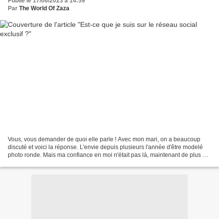
Publié le 17/06/2023 à 14:59
Par
The World Of Zaza
Vous, vous demander de quoi elle parle ! Avec mon mari, on a beaucoup
discuté et voici la réponse. L'envie depuis plusieurs l'année d'être modelé
photo ronde. Mais ma confiance en moi n'était pas là, maintenant de plus en
plus. Ce qui me connaisse vraiment...