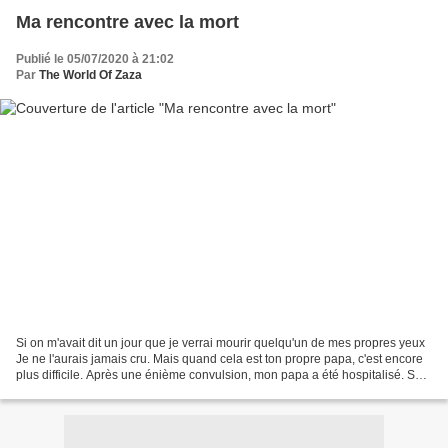
Ma rencontre avec la mort
Publié le 05/07/2020 à 21:02
Par
The World Of Zaza
Si on m'avait dit un jour que je verrai mourir quelqu'un de mes propres yeux
Je ne l'aurais jamais cru. Mais quand cela est ton propre papa, c'est encore
plus difficile. Après une énième convulsion, mon papa a été hospitalisé. Son
état de santé était...