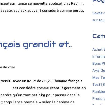
ncepteur, lance sa nouvelle application : Rec’im.
 réseaux sociaux souvent considéré comme perdu,
Savez-v
sur tou
Cat
çais grandit et..
Achat 
Informa
Bons P
e de Zaza
Avis D
Mes Tes
Avec un IMC* de 25,2, l’homme français
Test (2
est considéré comme étant légèrement en
Rankbo
ne perdre qu’un tout petit kg pour passer dans la
Produit
 « corpulence normale » selon le barème de