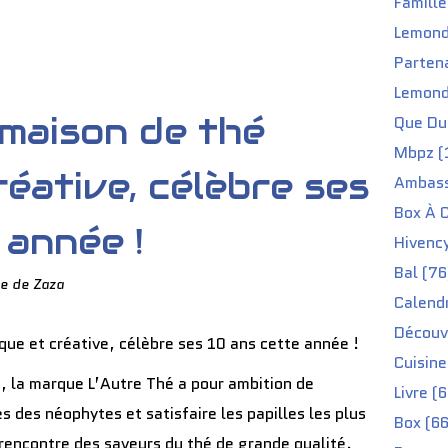
Famille
Lemond
Partena
Lemond
 maison de thé
Que Du 
Mbpz (
réative, célèbre ses
Ambass
Box À C
 année !
Hivenc
Bal (76
e de Zaza
Calendr
Découv
Cuisine
é, la marque L’Autre Thé a pour ambition de
Livre (
s des néophytes et satisfaire les papilles les plus
Box (66
rencontre des saveurs du thé de grande qualité.