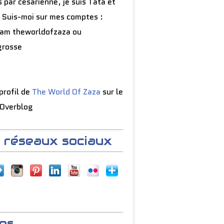
 par césarienne, je suis Tata et
 Suis-moi sur mes comptes :
ram theworldofzaza ou
grosse
 profil de
The World Of Zaza
sur le
 Overblog
 réseaux sociaux
es