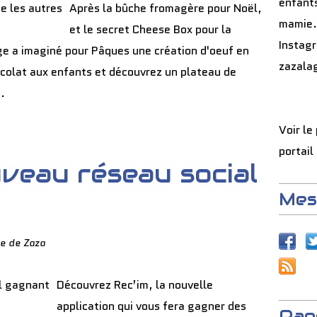
enfants
Après la bûche fromagère pour Noël,
mamie.
et le secret Cheese Box pour la
Instag
e a imaginé pour Pâques une création d'oeuf en
zazala
colat aux enfants et découvrez un plateau de
.
Voir le
portail
uveau réseau social
Mes
e de Zaza
Découvrez Rec’im, la nouvelle
application qui vous fera gagner des
Pag