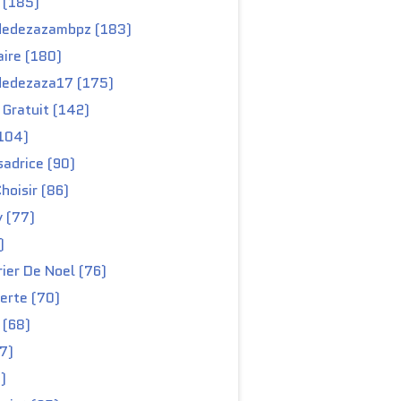
 (185)
edezazambpz (183)
ire (180)
edezaza17 (175)
Gratuit (142)
104)
adrice (90)
hoisir (86)
y (77)
)
ier De Noel (76)
erte (70)
 (68)
67)
)