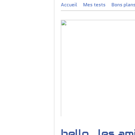
Accueil
Mes tests
Bons plan
Jusqu’à 100 € de réductions !
hello , les a