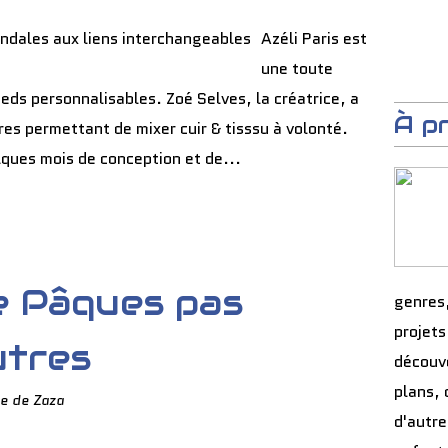
Azéli Paris est
une toute
eds personnalisables. Zoé Selves, la créatrice, a
À p
es permettant de mixer cuir & tisssu à volonté.
lques mois de conception et de...
e Pâques pas
genres
projets
utres
découve
plans, 
e de Zaza
d'autre