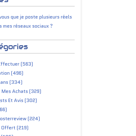
ous que je poste plusieurs réels
s mes réseaux sociaux ?
égories
Effectuer (563)
tion (496)
lans (334)
e Mes Achats (329)
ts Et Avis (302)
66)
osterreview (224)
 Offert (219)