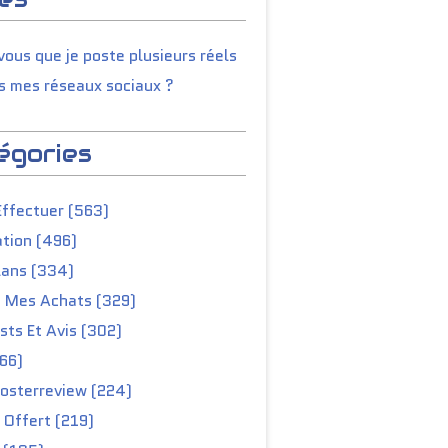
ous que je poste plusieurs réels
s mes réseaux sociaux ?
égories
Effectuer (563)
tion (496)
lans (334)
e Mes Achats (329)
ts Et Avis (302)
66)
osterreview (224)
 Offert (219)