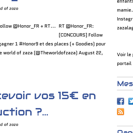
enfants
d of zaza
mamie.
Instag
RT @Honor_FR:
zazala
[CONCOURS] Follow
agner 1 #Honor9 et des places (+ Goodies) pour
The world of zaza (@Theworldofzaza) August 22,
Voir le
portail
Mes
evoir vos 15€ en
tion ?...
d of zaza
Pag