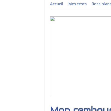
Accueil
Mes tests
Bons plan
https://t.co/L3kYXFB9YA
Mon rembou