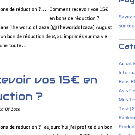
Comment recevoir vos 15€
Savez-v
en bons de réduction ?
sur tou
lans The world of zaza (@Theworldofzaza) August
 d'un bon de réduction de 2,30 imprimés sur ma vie
Cat
 une toute...
Achat 
Informa
evoir vos 15€ en
Bons P
Avis D
ction ?
Mes Tes
Test (2
ld Of Zaza
Rankbo
Produit
aujourd'hui j'ai profité d'un bon