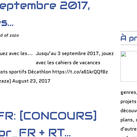
septembre 2017,
...
d of zaza
À p
Jusqu’au 3 septembre 2017, jouez
avec les cahiers de vacances
ots sportifs Décathlon https://t.co/a61krQQfBz
zaza) August 23, 2017
genres
projets
découve
FR: [CONCOURS]
plans, 
d'autre
r_FR + RT...