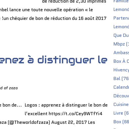
Famille
de réduction de 2,30 imprimés
Lemond
ambel lance une toute nouvelle opération « le
Partena
 !un chéquier de bon de réduction du 16 août 2017
Lemond
Que Du 
Mbpz (
Ambass
enez à distinguer le
Box À C
Hivenc
Bal (76
Calendr
d of zaza
Découv
Cuisine
Logos : apprenez à distinguer le bon de
Livre (
l’excellent https://t.co/Cey9WTfYi4
Box (66
zaza (@Theworldofzaza) August 22, 2017 Les