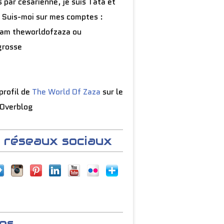
 par césarienne, je suis Tata et
 Suis-moi sur mes comptes :
ram theworldofzaza ou
grosse
 profil de
The World Of Zaza
sur le
 Overblog
 réseaux sociaux
es