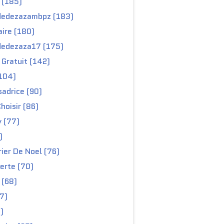
 (185)
edezazambpz (183)
ire (180)
edezaza17 (175)
Gratuit (142)
104)
adrice (90)
hoisir (86)
y (77)
)
ier De Noel (76)
erte (70)
 (68)
67)
)