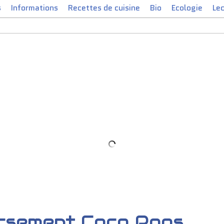
s
Informations
Recettes de cuisine
Bio
Ecologie
Le
rsement Coco Pops