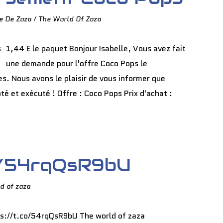
e De Zaza / The World Of Zaza
1,44 E le paquet Bonjour Isabelle, Vous avez fait
une demande pour l'offre Coco Pops le
s. Nous avons le plaisir de vous informer que
é et exécuté ! Offre : Coco Pops Prix d'achat :
o/54rqQsR9bU
d of zaza
s://t.co/54rqQsR9bU The world of zaza