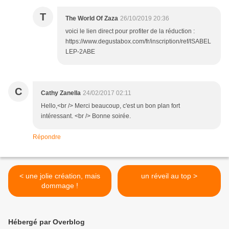
T
The World Of Zaza
26/10/2019 20:36
voici le lien direct pour profiter de la réduction :
https://www.degustabox.com/fr/inscription/ref/ISABEL
LEP-2ABE
C
Cathy Zanella
24/02/2017 02:11
Hello,<br /> Merci beaucoup, c'est un bon plan fort
intéressant. <br /> Bonne soirée.
Répondre
< une jolie création, mais
un réveil au top >
dommage !
Hébergé par Overblog