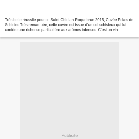
Très belle réussite pour ce Saint-Chinian-Roquebrun 2015, Cuvée Eclats de
Schistes Très remarquée, cette cuvée est issue d’un sol schisteux qui lui
confère une richesse particulière aux arômes intenses. C’est un vin
d’automne idéal pour accompagner gibier...
Publicité