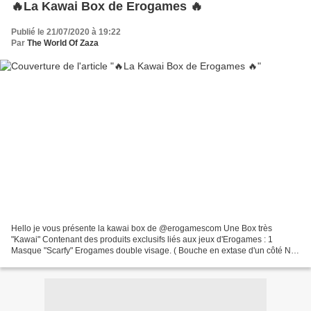
🔥La Kawai Box de Erogames 🔥
Publié le 21/07/2020 à 19:22
Par
The World Of Zaza
Hello je vous présente la kawai box de @erogamescom Une Box très
"Kawai" Contenant des produits exclusifs liés aux jeux d'Erogames : 1
Masque "Scarfy" Erogames double visage. ( Bouche en extase d'un côté Nez
qui saigne de l'autre. ) Et qui peut être servi...