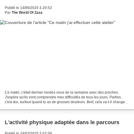
Publié le 14/06/2025 à 20:52
Par
The World Of Zaza
Ce matin, c'était dernier rendez-vous de la semaine avec des proches.
J'espère qu'ils vont comprendre mes difficultés de tous les jours. Parfois,
c'est dur, surtout quand tu as de grosses douleurs. Bref, cela va-t-il changer
les choses, malheureusement...
L'activité physique adaptée dans le parcours
Publié le 24/03/2025 à 07:56