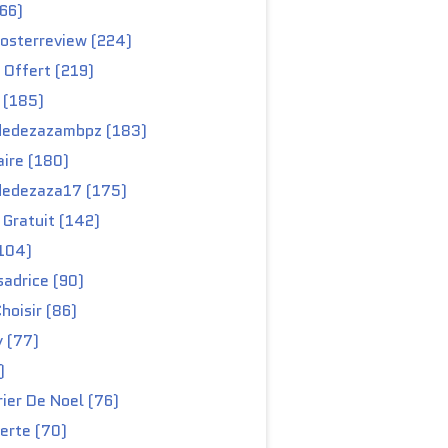
66)
osterreview (224)
 Offert (219)
 (185)
edezazambpz (183)
ire (180)
edezaza17 (175)
Gratuit (142)
104)
adrice (90)
hoisir (86)
y (77)
)
ier De Noel (76)
erte (70)