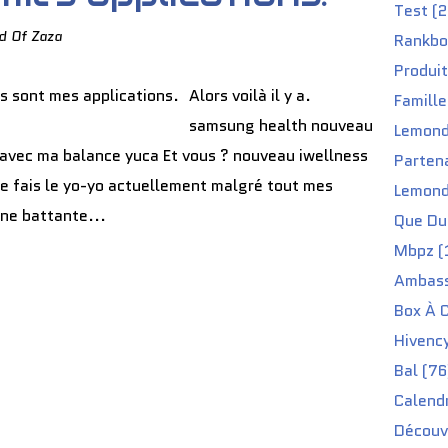
Test (2
d Of Zaza
Rankbo
Produit
Alors voilà il y a.
Famille
samsung health nouveau
Lemond
 avec ma balance yuca Et vous ? nouveau iwellness
Partena
je fais le yo-yo actuellement malgré tout mes
Lemond
 une battante...
Que Du 
Mbpz (
Ambass
Box À C
Hivenc
Bal (76
Calendr
Découv