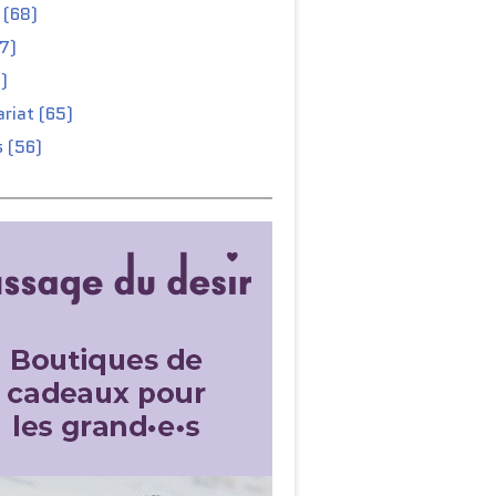
 (68)
67)
)
riat (65)
 (56)