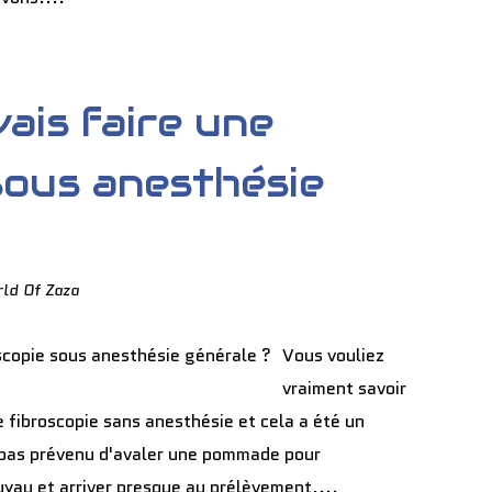
vais faire une
sous anesthésie
ld Of Zaza
Vous vouliez
vraiment savoir
une fibroscopie sans anesthésie et cela a été un
t pas prévenu d'avaler une pommade pour
uyau et arriver presque au prélèvement,...