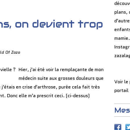
découve
plans, 
s, on devient trop
d'autre
enfants
mamie.
Instag
ld Of Zaza
zazala
Hier, j'ai été voir la remplaçante de mon
médecin suite aux grosses douleurs que
Voir le
 j'étais en crise d'arthrose, purée cela fait très
portail
nt. Donc elle m'a prescrit ceci. (ci-dessus)
Mes