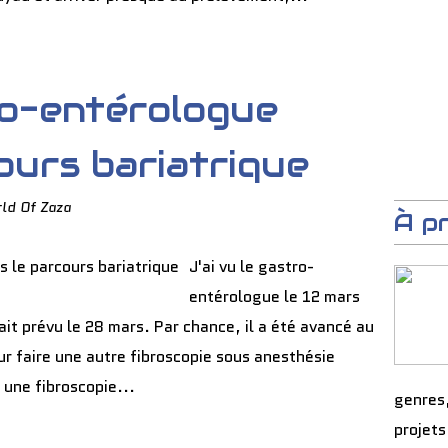
ro-entérologue
ours bariatrique
ld Of Zaza
À p
J'ai vu le gastro-
entérologue le 12 mars
it prévu le 28 mars. Par chance, il a été avancé au
 faire une autre fibroscopie sous anesthésie
 une fibroscopie...
genres
projets