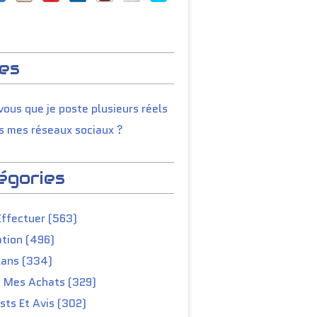
es
ous que je poste plusieurs réels
s mes réseaux sociaux ?
égories
Effectuer (563)
tion (496)
lans (334)
e Mes Achats (329)
ts Et Avis (302)