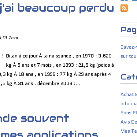
j'ai beaucoup perdu
Pag
d Of Zaza
Savez-v
Bilan à ce jour À la naissance , en 1978 : 3,620
sur tou
kg À 5 ans et 7 mois , en 1993 : 21,9 kg (poids à
69,3 kg À 18 ans , en 1996 : 77 kg À 29 ans après 4
Cat
1,5 kg À 31 ans , décembre 2009 :...
Achat 
Informa
Bons P
nde souvent
Avis D
Mes Tes
 mes applications.