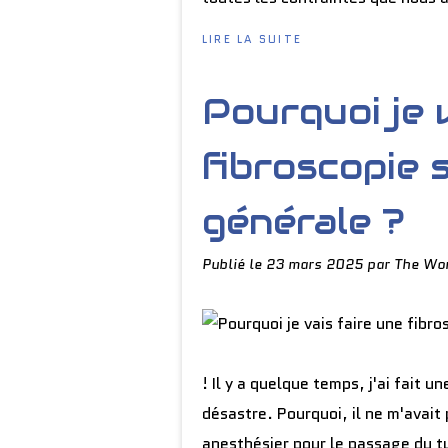
LIRE LA SUITE
Pourquoi je 
fibroscopie 
générale ?
Publié le
23 mars 2025
par The Wor
! Il y a quelque temps, j'ai fait 
désastre. Pourquoi, il ne m'avai
anesthésier pour le passage du t