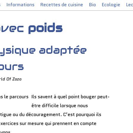
s
Informations
Recettes de cuisine
Bio
Ecologie
Le
 avec
poids
hysique adaptée
ours
ld Of Zaza
Ils savent à quel point bouger peut-
être difficile lorsque nous
atigue ou du découragement. C’est pourquoi ils
xercices sur mesure qui prennent en compte
vons....