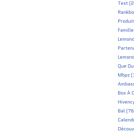
Test (2
Rankbo
Produit
Famille
Lemond
Partena
Lemond
Que Du 
Mbpz (
Ambass
Box À C
Hivenc
Bal (76
Calendr
Découv