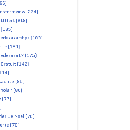
66)
osterreview (224)
 Offert (219)
 (185)
edezazambpz (183)
ire (180)
edezaza17 (175)
Gratuit (142)
104)
adrice (90)
hoisir (86)
y (77)
)
ier De Noel (76)
erte (70)