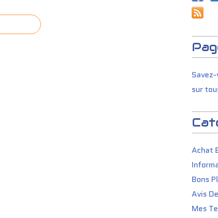
Pag
Savez-v
sur tou
Cat
Achat 
Informa
Bons P
Avis D
Mes Tes