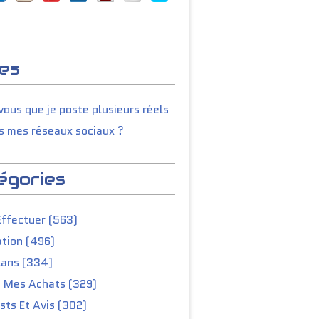
es
ous que je poste plusieurs réels
s mes réseaux sociaux ?
égories
Effectuer (563)
tion (496)
lans (334)
e Mes Achats (329)
ts Et Avis (302)