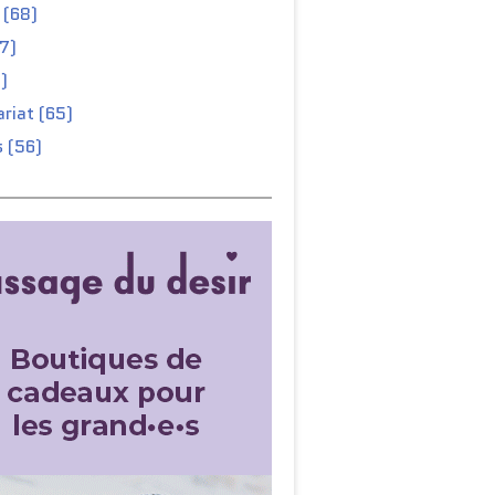
 (68)
67)
)
riat (65)
 (56)