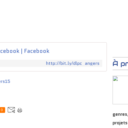
cebook | Facebook
À p
http://bit.ly/dlpc_angers
rs15
0
genres
projets