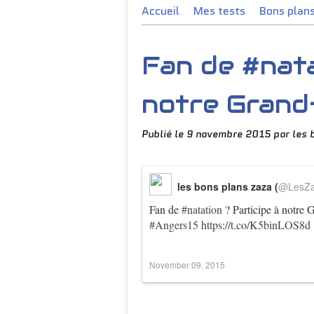
Accueil
Mes tests
Bons plan
Fan de #nata
notre Grand-
Publié le
9 novembre 2015
par les 
les bons plans zaza (
@LesZ
Fan de
#natation
? Participe à notre 
#Angers15
https://t.co/K5binLOS8d
November 09, 2015