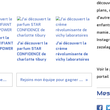
découve
plans, 
d'autre
enfants
mamie.
rt le
Instag
TIFIANT
J'ai découvert le
J'ai découvert la
zazala
 POWER
parfum STAR
crème
CONFIDENCE de
révolumisante de
charlotte tibury
vichy laboratoires
Voir le
portail
Vous aussi jouez avec l’#agneau et tentez de...
Rejoins mon équipe pour gagner de nombreuses...
Mes