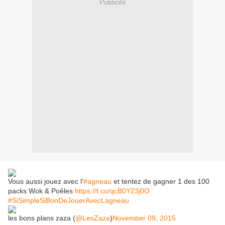
Publicité
Vous aussi jouez avec l’
#agneau
et tentez de gagner 1 des 100
packs Wok & Poêles
https://t.co/qcB0Y23j0O
#SiSimpleSiBonDeJouerAvecLagneau
les bons plans zaza (
@LesZaza
)
November 09, 2015