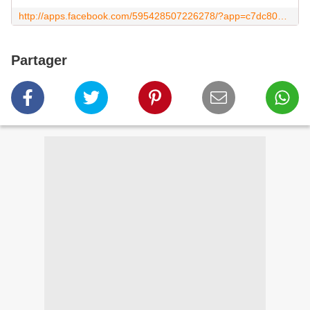
http://apps.facebook.com/595428507226278/?app=c7dc80b24bf9601b0330&app_data=%7B%22ref%22%3A%22f810578b7e06fb6a1d48%22%7D
Partager