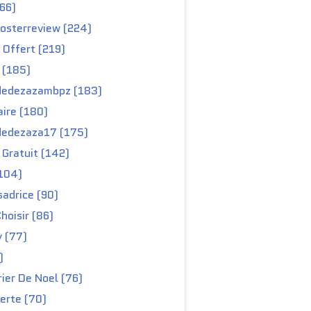
66)
osterreview (224)
 Offert (219)
 (185)
edezazambpz (183)
ire (180)
edezaza17 (175)
Gratuit (142)
104)
adrice (90)
hoisir (86)
y (77)
)
ier De Noel (76)
erte (70)