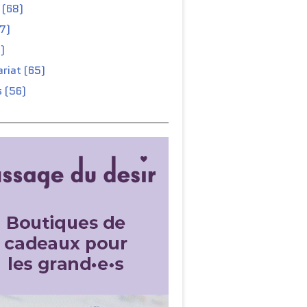
 (68)
67)
)
riat (65)
 (56)