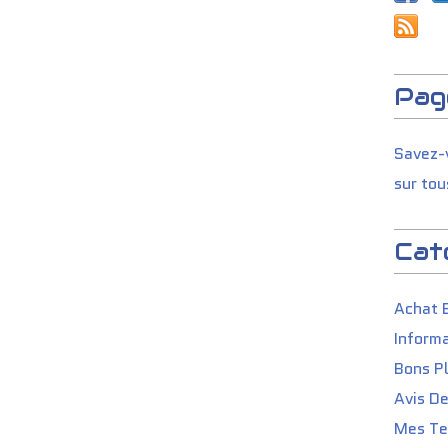
Pag
Savez-v
sur tou
Cat
Achat 
Informa
Bons P
Avis D
Mes Tes