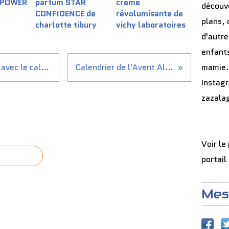
 POWER
parfum STAR
crème
découve
CONFIDENCE de
révolumisante de
plans, 
charlotte tibury
vichy laboratoires
d'autre
enfants
Gagnez plus de 200 cadeaux avec le calendrier de...
Calendrier de l'Avent Algotherm
mamie.
Instag
zazala
Voir le
portail
Mes