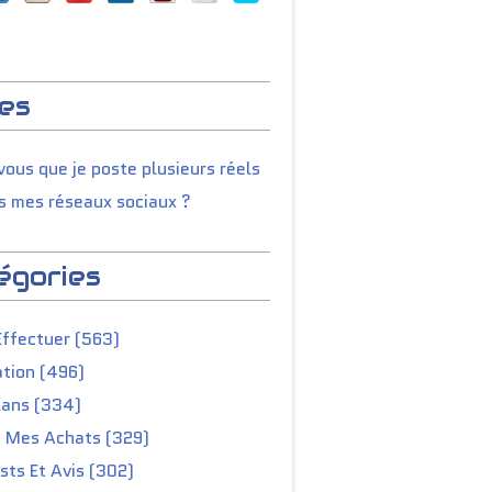
es
ous que je poste plusieurs réels
s mes réseaux sociaux ?
égories
Effectuer (563)
tion (496)
lans (334)
e Mes Achats (329)
ts Et Avis (302)