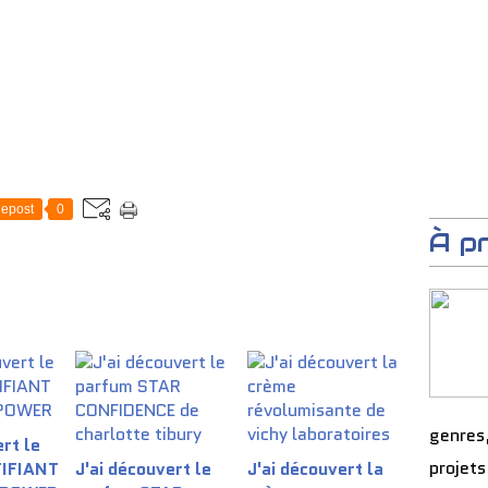
epost
0
À p
genres
rt le
projets
TIFIANT
J'ai découvert le
J'ai découvert la