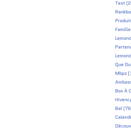
Test (2
Rankbo
Produit
Famille
Lemond
Partena
Lemond
Que Du 
Mbpz (
Ambass
Box À C
Hivenc
Bal (76
Calendr
Découv