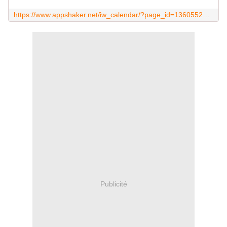
https://www.appshaker.net/iw_calendar/?page_id=136055253098791&redirToPage=1
Publicité