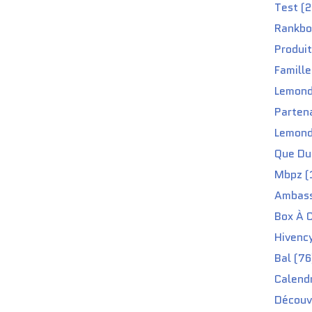
Test (2
Rankbo
Produit
Famille
Lemond
Partena
Lemond
Que Du 
Mbpz (
Ambass
Box À C
Hivenc
Bal (76
Calendr
Découv