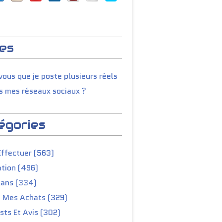
es
ous que je poste plusieurs réels
s mes réseaux sociaux ?
égories
Effectuer (563)
tion (496)
lans (334)
e Mes Achats (329)
ts Et Avis (302)