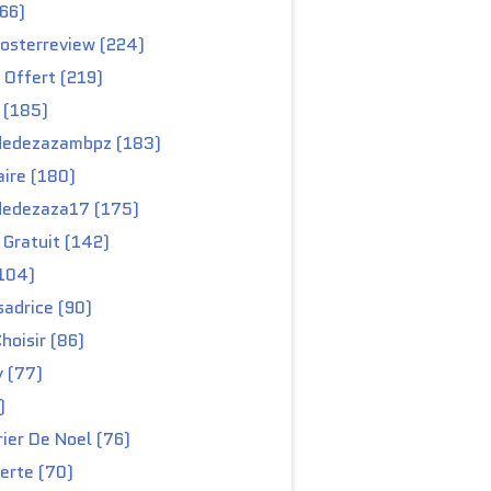
66)
osterreview (224)
 Offert (219)
 (185)
edezazambpz (183)
ire (180)
edezaza17 (175)
Gratuit (142)
104)
adrice (90)
hoisir (86)
y (77)
)
ier De Noel (76)
erte (70)