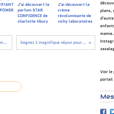
découve
TIFIANT
J'ai découvert le
J'ai découvert la
 POWER
parfum STAR
crème
plans, 
CONFIDENCE de
révolumisante de
d'autre
charlotte tibury
vichy laboratoires
enfants
mamie.
Instag
Gagne de l'argent en regardant des pubs avec ...
Gagnez 1 magnifique séjour pour 2 personnes à La...
zazala
Voir le
portail
Mes