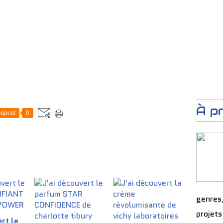
À p
epost
0
genres
projets
rt le