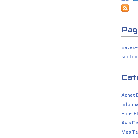
Pag
Savez-v
sur tou
Cat
Achat 
Informa
Bons P
Avis D
Mes Tes