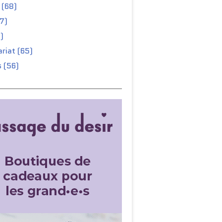
 (68)
67)
)
riat (65)
 (56)