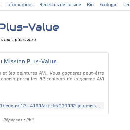
s
Informations
Recettes de cuisine
Bio
Ecologie
Le
Plus-Value
ss bons plans zaza
u Mission Plus-Value
 et les peintures AVI. Vous gagnerez peut-être
 choisir parmi les 52 couleurs de la gamme AVI
http://www.nrj12.fr/jeux-4211/jeux-nrj12--4193/article/333332-jeu-mission-plus-value-.html
Réponses : Phil