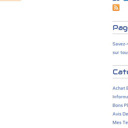
Pag
Savez-v
sur tou
Cat
Achat 
Informa
Bons P
Avis D
Mes Tes