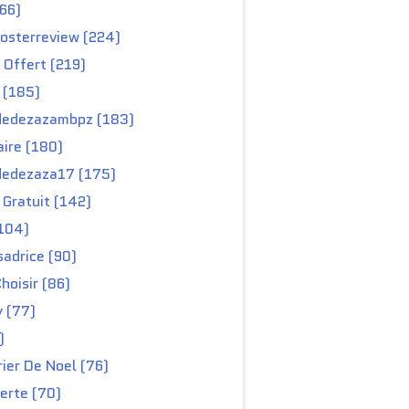
66)
osterreview (224)
 Offert (219)
 (185)
edezazambpz (183)
ire (180)
edezaza17 (175)
Gratuit (142)
104)
adrice (90)
hoisir (86)
y (77)
)
ier De Noel (76)
erte (70)