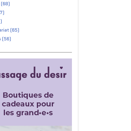
 (68)
67)
)
riat (65)
 (56)