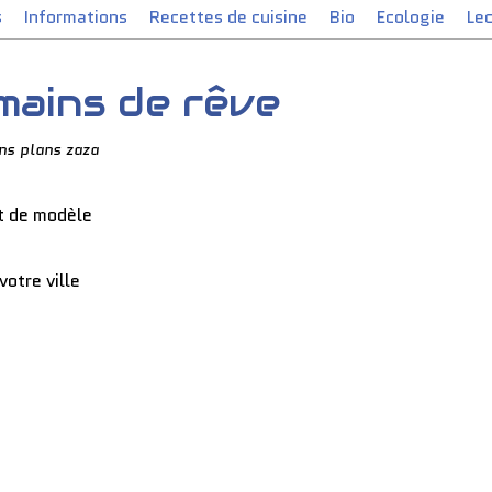
s
Informations
Recettes de cuisine
Bio
Ecologie
Le
 mains de rêve
ns plans zaza
nt de modèle
votre ville