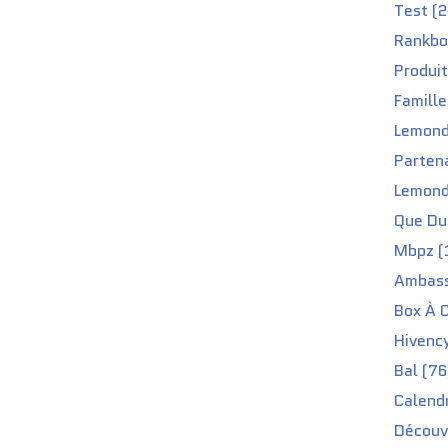
Test (2
Rankbo
Produit
Famille
Lemond
Partena
Lemond
Que Du 
Mbpz (
Ambass
Box À C
Hivenc
Bal (76
Calendr
Découv