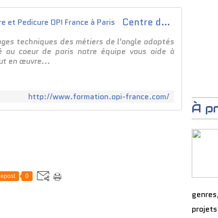
Centre de formation Manucure et Pedicure OPI France à Paris
ages techniques des métiers de l'ongle adaptés
é au coeur de paris notre équipe vous aide à
out en œuvre...
http://www.formation.opi-france.com/
À p
epost
0
genres
projets