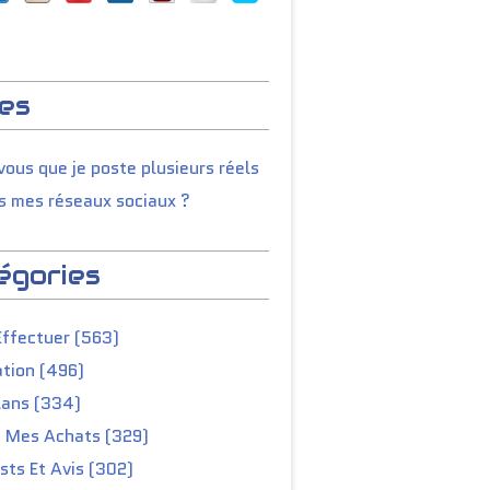
es
ous que je poste plusieurs réels
s mes réseaux sociaux ?
égories
Effectuer (563)
tion (496)
lans (334)
e Mes Achats (329)
ts Et Avis (302)