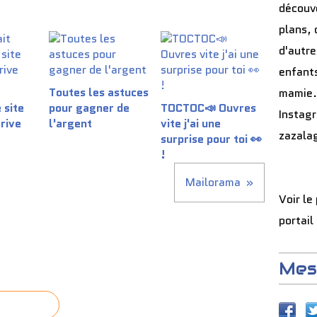
découve
plans, 
d'autre
enfants
Toutes les astuces
mamie.
 site
pour gagner de
TOCTOC📣 Ouvres
Instag
rive
l'argent
vite j'ai une
zazala
surprise pour toi 👀
!
Mailorama
Voir le
portail
Mes