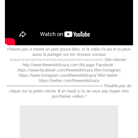
n'hésite pas à mettre un petit pouce bleu, si la vidéo t'a plu et tu peux
aussi la partager sur tes réseaux sociaux
====================================== Site internet :
http://www.theworldofzaza.com Ma page Facebook :
https://www.facebook.com/theworldofzaza Mon Instagram
:https://www.instagram.com/theworldofzaza/ Mon twitter :
https://twitter.com/theworldofzaza
======================================= N'oublie pas de
cliquer sur la petite cloche ⬆︎ en haut) si tu ne veux pas louper mes
prochaines vidéos !