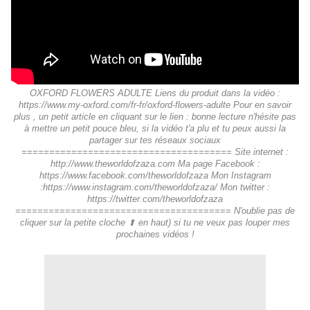
OXFORD FLOWERS ADULTE Liens du produit dans la vidéo :
https://www.my-oxford.com/fr-fr/oxford-flowers-adulte Pour en savoir
plus , un petit article en cliquant sur le lien : bonne lecture n'hésite pas
à mettre un petit pouce bleu, si la vidéo t'a plu et tu peux aussi la
partager sur tes réseaux sociaux
====================================== Site internet :
http://www.theworldofzaza.com Ma page Facebook :
https://www.facebook.com/theworldofzaza Mon Instagram
:https://www.instagram.com/theworldofzaza/ Mon twitter :
https://twitter.com/theworldofzaza
======================================= N'oublie pas de
cliquer sur la petite cloche ⬆︎ en haut) si tu ne veux pas louper mes
prochaines vidéos !