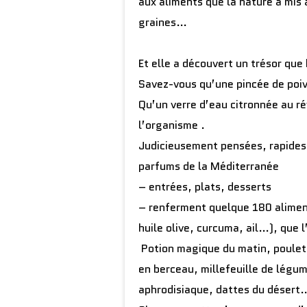
aux aliments que la nature a mis 
graines…
Et elle a découvert un trésor qu
Savez-vous qu’une pincée de poiv
Qu’un verre d’eau citronnée au rév
l’organisme .
Judicieusement pensées, rapides 
parfums de la Méditerranée
– entrées, plats, desserts
– renferment quelque 180 alime
huile olive, curcuma, ail…), que 
Potion magique du matin, poulet
en berceau, millefeuille de légum
aphrodisiaque, dattes du déser