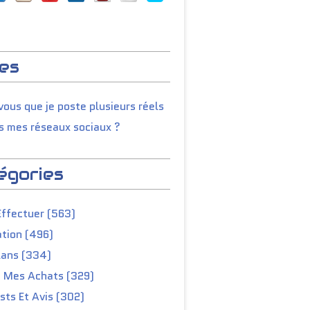
es
ous que je poste plusieurs réels
s mes réseaux sociaux ?
égories
Effectuer (563)
tion (496)
lans (334)
e Mes Achats (329)
ts Et Avis (302)