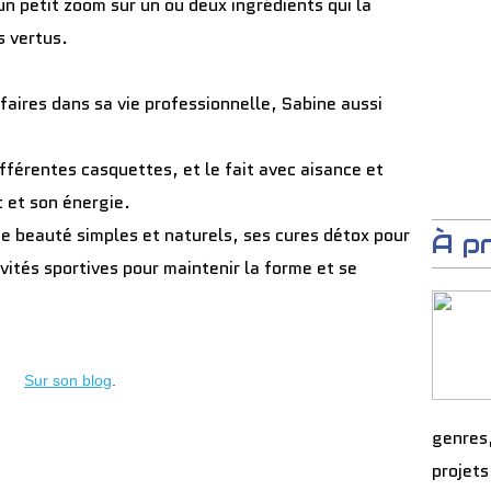
 petit zoom sur un ou deux ingrédients qui la
s vertus.
faires dans sa vie professionnelle, Sabine aussi
ifférentes casquettes, et le fait avec aisance et
t et son énergie.
de beauté simples et naturels, ses cures détox pour
À p
ivités sportives pour maintenir la forme et se
Sur son blog
.
genres
projets