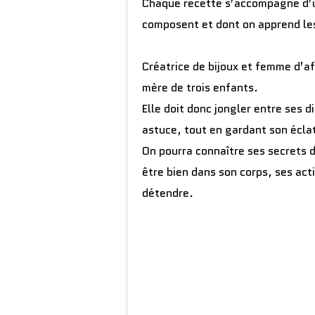
Chaque recette s’accompagne d’un
composent et dont on apprend le
Créatrice de bijoux et femme d’af
mère de trois enfants.
Elle doit donc jongler entre ses d
astuce, tout en gardant son écla
On pourra connaître ses secrets 
être bien dans son corps, ses act
détendre.