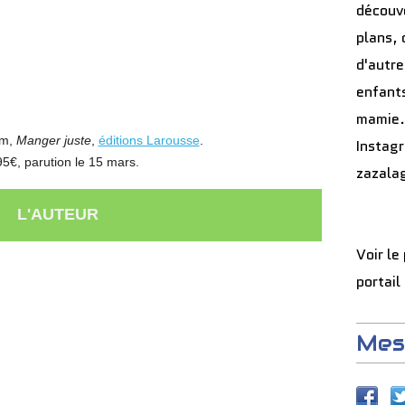
découve
plans, 
d'autre
enfants
mamie.
m,
Manger juste
,
éditions Larousse
.
Instag
95€, parution le 15 mars.
zazala
L'AUTEUR
Voir le
portail
Mes