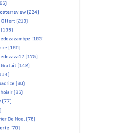
66)
osterreview (224)
 Offert (219)
 (185)
edezazambpz (183)
ire (180)
edezaza17 (175)
Gratuit (142)
104)
adrice (90)
hoisir (86)
y (77)
)
ier De Noel (76)
erte (70)