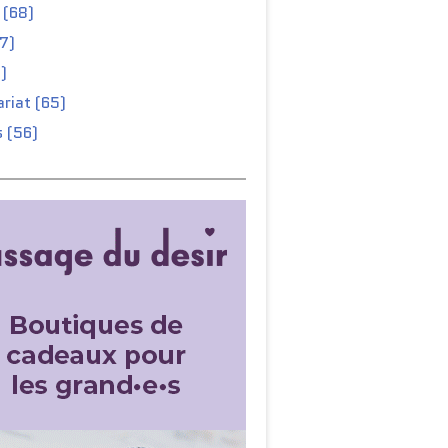
 (68)
67)
)
riat (65)
 (56)