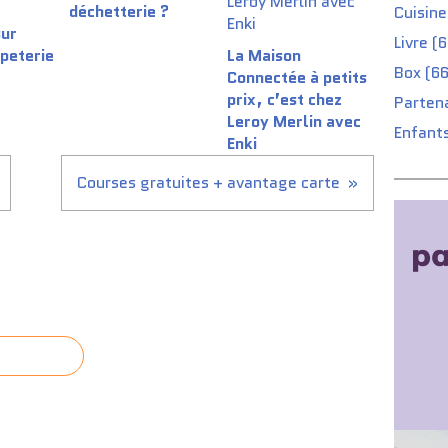
déchetterie ?
Cuisine
sur
Livre (
apeterie
La Maison
Box (66
Connectée à petits
prix, c’est chez
Partena
Leroy Merlin avec
Enfants
Enki
Courses gratuites + avantage carte