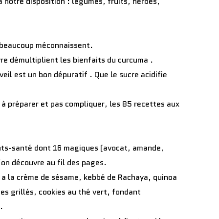
à notre disposition : légumes, fruits, herbes,
e beaucoup méconnaissent.
re démultiplient les bienfaits du curcuma .
eil est un bon dépuratif . Que le sucre acidifie
à préparer et pas compliquer, les 85 recettes aux
nts-santé dont 16 magiques (avocat, amande,
l’on découvre au fil des pages.
 a la crème de sésame, kebbé de Rachaya, quinoa
es grillés, cookies au thé vert, fondant
t…