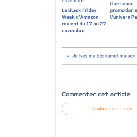
Une super
La Black Friday
promotion 
Week d’Amazon
l'univers P
revient du 17 au 27
novembre
Je fais ma béchamel maison
Commenter cet article
Ajouter un commentaire