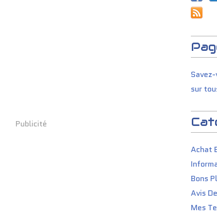
Pag
Savez-v
sur tou
Cat
Publicité
Achat 
Informa
Bons P
Avis D
Mes Tes