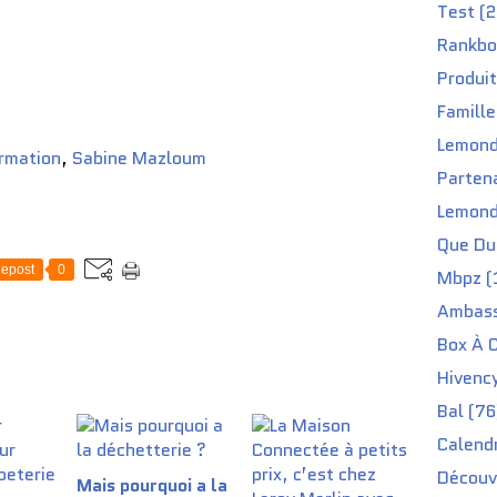
Test (2
Rankbo
Produit
Famille
Lemond
ormation
,
Sabine Mazloum
Partena
Lemond
Que Du 
epost
0
Mbpz (
Ambass
Box À C
Hivenc
Bal (76
Calendr
Découv
Mais pourquoi a la