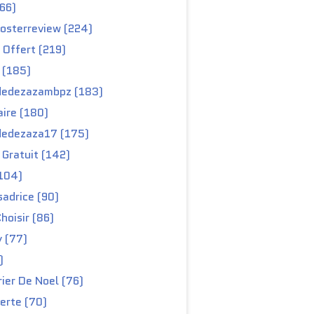
66)
osterreview (224)
 Offert (219)
 (185)
edezazambpz (183)
ire (180)
edezaza17 (175)
Gratuit (142)
104)
adrice (90)
hoisir (86)
y (77)
)
ier De Noel (76)
erte (70)