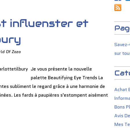
 influenster et
Pag
bury
Savez-v
ld Of Zaza
sur tou
Je vous présente la nouvelle
Cat
palette Beautifying Eye Trends La
intes subliment le regard grâce à une harmonie de
Achat 
tinées. Les fards à paupières s'estompent aisément
Informa
Bons P
Avis D
Mes Tes