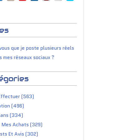
es
ous que je poste plusieurs réels
s mes réseaux sociaux ?
égories
Effectuer (563)
tion (496)
lans (334)
e Mes Achats (329)
ts Et Avis (302)