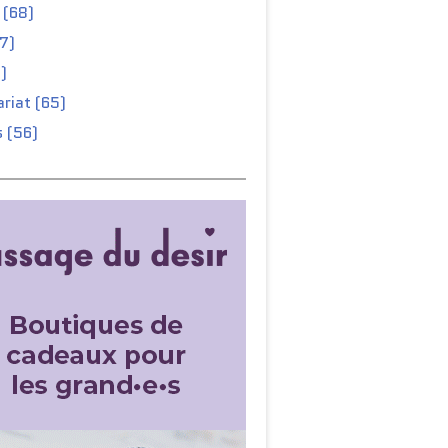
 (68)
67)
)
riat (65)
 (56)