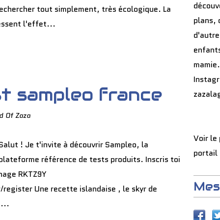
découve
 rechercher tout simplement, très écologique. La
plans, 
ssent l'effet...
d'autre
enfants
mamie.
Instag
t sampleo france
zazala
d Of Zaza
Voir le
Salut ! Je t'invite à découvrir Sampleo, la
portail
plateforme référence de tests produits. Inscris toi
ainage RKTZ9Y
Mes
egister Une recette islandaise , le skyr de
...