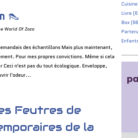
Cuisine
m 👠
Livre (
Box (66
he World Of Zaza
Partena
Enfants
demandais des échantillons Mais plus maintenant,
ement. Pour mes propres convictions. Même si cela
er Ceci n'est pas du tout écologique. Enveloppe,
rir l'odeur...
es Feutres de
mporaires de la