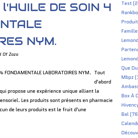
Test (2
 l'HUILE DE SOIN 4
Rankbo
NTALE
Produit
Famille
RES NYM.
Lemond
Partena
d Of Zaza
Lemond
Que Du 
Tout
Mbpz (
d'abord
Ambass
qui propose une expérience unique alliant la
Box À C
r sensoriel. Les produits sont présents en pharmacie
Hivenc
n de leurs produits est le fruit d'une
Bal (76
Calendr
Découv