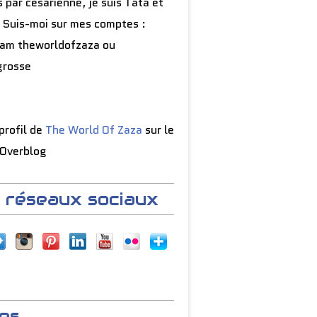
 par césarienne, je suis Tata et
 Suis-moi sur mes comptes :
ram theworldofzaza ou
grosse
 profil de
The World Of Zaza
sur le
 Overblog
 réseaux sociaux
es