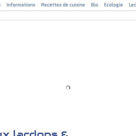
s
Informations
Recettes de cuisine
Bio
Ecologie
Le
TINE de NATNATURA.
x lardons &