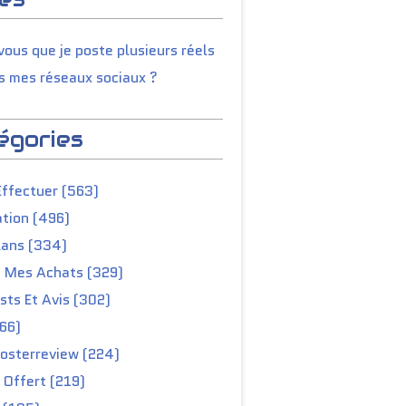
ous que je poste plusieurs réels
s mes réseaux sociaux ?
égories
Effectuer (563)
tion (496)
lans (334)
e Mes Achats (329)
ts Et Avis (302)
66)
osterreview (224)
 Offert (219)