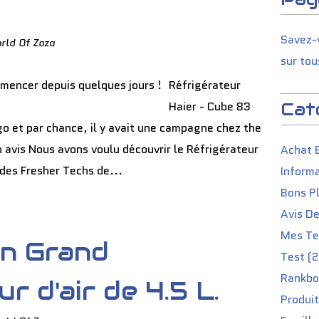
Savez-v
rld Of Zaza
sur tou
Réfrigérateur
Haier - Cube 83
Cat
go et par chance, il y avait une campagne chez the
n avis Nous avons voulu découvrir le Réfrigérateur
Achat 
 des Fresher Techs de...
Informa
Bons P
Avis D
Mes Tes
un Grand
Test (2
Rankbo
r d'air de 4.5 L.
Produit