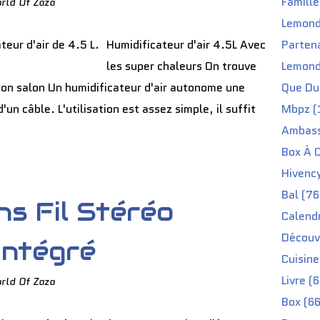
Famille
rld Of Zaza
Lemond
Humidificateur d'air 4.5L Avec
Partena
les super chaleurs On trouve
Lemond
 mon salon Un humidificateur d'air autonome une
Que Du 
d'un câble. L'utilisation est assez simple, il suffit
Mbpz (
Ambass
Box À C
Hivenc
Bal (76
s Fil Stéréo
Calendr
Découv
Intégré
Cuisine
Livre (
rld Of Zaza
Box (66