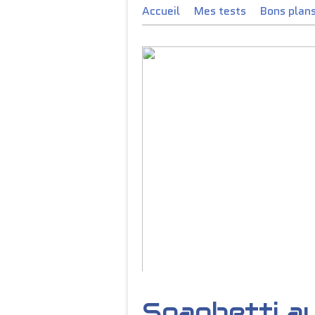
Accueil
Mes tests
Bons plan
Mon mari a découvert L CARNI
Spaghetti au