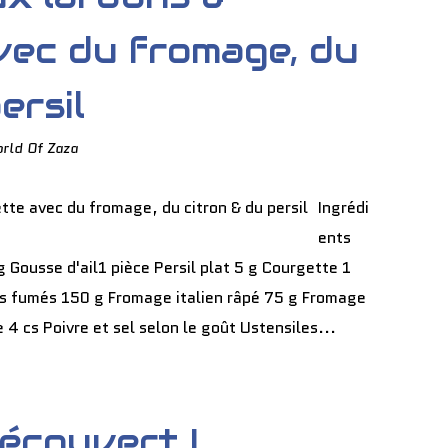
vec du fromage, du
ersil
rld Of Zaza
Ingrédi
ents
 Gousse d'ail1 pièce Persil plat 5 g Courgette 1
ns fumés 150 g Fromage italien râpé 75 g Fromage
e 4 cs Poivre et sel selon le goût Ustensiles...
découvert L