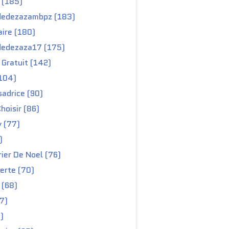
 (185)
edezazambpz (183)
ire (180)
edezaza17 (175)
Gratuit (142)
104)
adrice (90)
hoisir (86)
y (77)
)
ier De Noel (76)
erte (70)
 (68)
67)
)