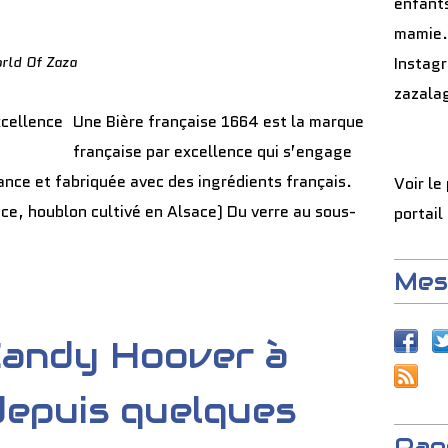
enfants
mamie.
rld Of Zaza
Instag
zazala
Une Bière française 1664 est la marque
française par excellence qui s’engage
rance et fabriquée avec des ingrédients français.
Voir le
ance, houblon cultivé en Alsace) Du verre au sous-
portail
Mes
Candy Hoover à
epuis quelques
Pag