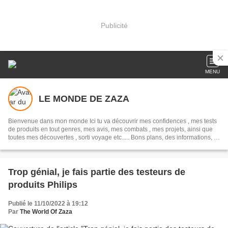
Publicité
MENU
LE MONDE DE ZAZA
Bienvenue dans mon monde Ici tu va découvrir mes confidences , mes tests
de produits en tout genres, mes avis, mes combats , mes projets, ainsi que
toutes mes découvertes , sorti voyage etc..... Bons plans, des informations, et
bien d'autres. Je m’appelle Isabelle, j'ai eu 4 enfants par césarienne, je suis
Tata et mamie. Suis-moi sur mes comptes : Instagram theworldofzaza ou
zazalagrosse
Trop génial, je fais partie des testeurs de
produits Philips
Publié le 11/10/2022 à 19:12
Par
The World Of Zaza