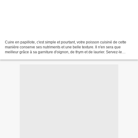
Cuire en papillote, c'est simple et pourtant, votre poisson cuisiné de cette
manière conserve ses nutriments et une belle texture. Il n'en sera que
meilleur grâce à sa garniture d'oignon, de thym et de laurier. Servez-le
accompagné d'un riz au poivron,...