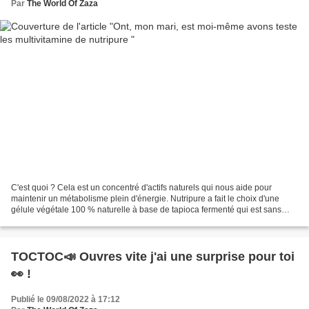
Par
The World Of Zaza
C'est quoi ? Cela est un concentré d'actifs naturels qui nous aide pour
maintenir un métabolisme plein d'énergie. Nutripure a fait le choix d'une
gélule végétale 100 % naturelle à base de tapioca fermenté qui est sans
transformation ni modification chimique,...
TOCTOC📣 Ouvres vite j'ai une surprise pour toi
👀 !
Publié le 09/08/2022 à 17:12