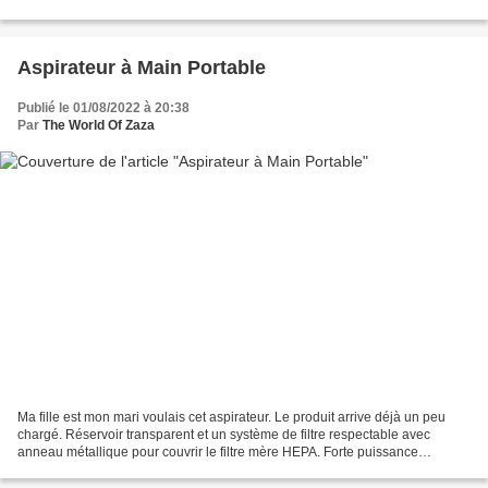
choses. Beaucoup ne croient pas en moi,...
Aspirateur à Main Portable
Publié le 01/08/2022 à 20:38
Par
The World Of Zaza
Ma fille est mon mari voulais cet aspirateur. Le produit arrive déjà un peu
chargé. Réservoir transparent et un système de filtre respectable avec
anneau métallique pour couvrir le filtre mère HEPA. Forte puissance
d'aspiration ? Ouer , si on peut dire...