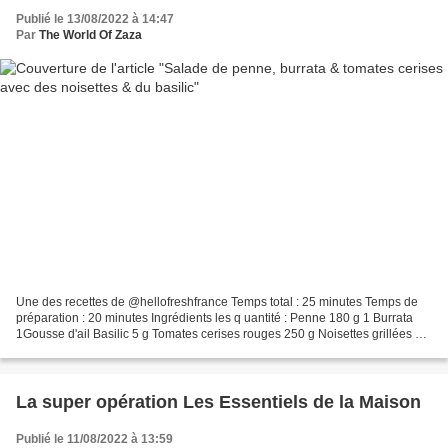
Publié le 13/08/2022 à 14:47
Par
The World Of Zaza
Une des recettes de @hellofreshfrance Temps total : 25 minutes Temps de
préparation : 20 minutes Ingrédients les q uantité : Penne 180 g 1 Burrata
1Gousse d'ail Basilic 5 g Tomates cerises rouges 250 g Noisettes grillées 10
g Épinards 100 g Huile d'olive...
La super opération Les Essentiels de la Maison
Publié le 11/08/2022 à 13:59