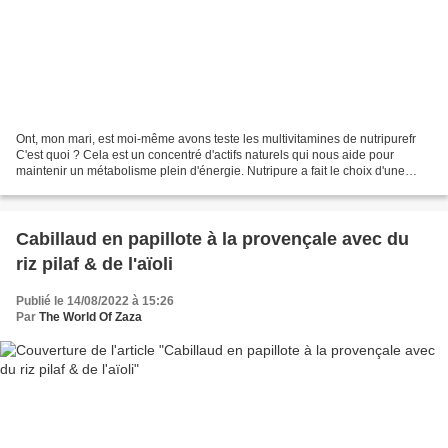
Ont, mon mari, est moi-même avons teste les multivitamines de nutripurefr
C'est quoi ? Cela est un concentré d'actifs naturels qui nous aide pour
maintenir un métabolisme plein d'énergie. Nutripure a fait le choix d'une
gélule végétale 100 % naturelle...
Cabillaud en papillote à la provençale avec du
riz pilaf & de l'aïoli
Publié le 14/08/2022 à 15:26
Par
The World Of Zaza