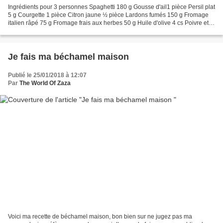
Ingrédients pour 3 personnes Spaghetti 180 g Gousse d'ail1 pièce Persil plat
5 g Courgette 1 pièce Citron jaune ½ pièce Lardons fumés 150 g Fromage
italien râpé 75 g Fromage frais aux herbes 50 g Huile d'olive 4 cs Poivre et
sel selon le goût Ustensiles...
Je fais ma béchamel maison
Publié le 25/01/2018 à 12:07
Par
The World Of Zaza
Voici ma recette de béchamel maison, bon bien sur ne jugez pas ma