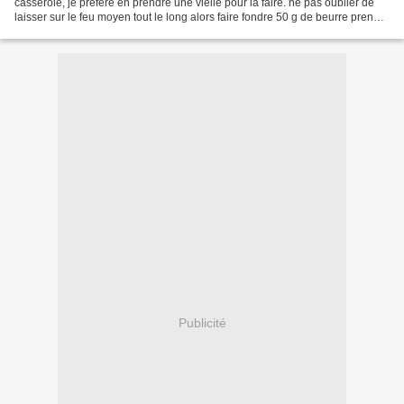
casserole, je préfère en prendre une vielle pour la faire. ne pas oublier de
laisser sur le feu moyen tout le long alors faire fondre 50 g de beurre prendre
50 g de farine ajouter la farine...
Publicité