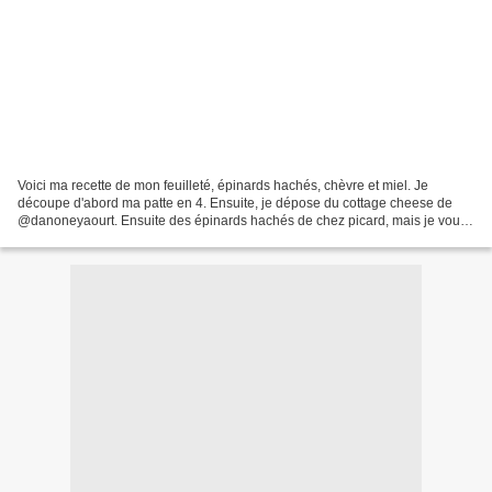
Voici ma recette de mon feuilleté, épinards hachés, chèvre et miel. Je
découpe d'abord ma patte en 4. Ensuite, je dépose du cottage cheese de
@danoneyaourt. Ensuite des épinards hachés de chez picard, mais je vous
conseille de les faire chauffer avant,...