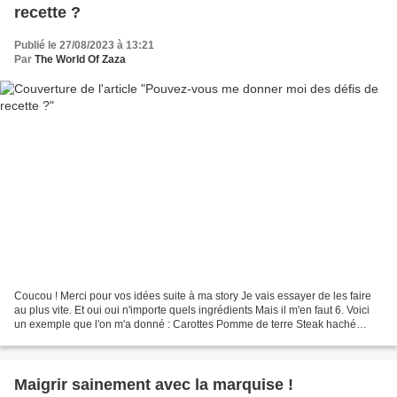
recette ?
Publié le 27/08/2023 à 13:21
Par
The World Of Zaza
Coucou ! Merci pour vos idées suite à ma story Je vais essayer de les faire
au plus vite. Et oui oui n'importe quels ingrédients Mais il m'en faut 6. Voici
un exemple que l'on m'a donné : Carottes Pomme de terre Steak haché
Cheddar Dès de jambon Emmental...
Maigrir sainement avec la marquise !