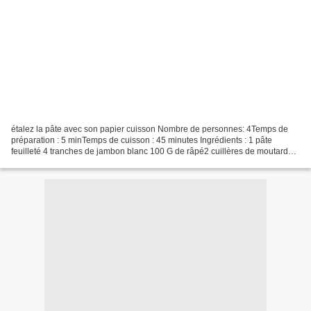
étalez la pâte avec son papier cuisson Nombre de personnes: 4Temps de
préparation : 5 minTemps de cuisson : 45 minutes Ingrédients : 1 pâte
feuilleté 4 tranches de jambon blanc 100 G de râpé2 cuillères de moutarde
préchauffer le four à 200° mélangez le...