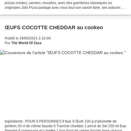
pizzas rondes, carrées, moulées, avec des garnitures classiques ou
originales Jobi Pizza partage avec vous tout son savoir-faire, ses astuces et
ses secrets, et vous livre des recettes...
ŒUFS COCOTTE CHEDDAR au cookeo
Publié le 28/05/2021 à 22:06
Par
The World Of Zaza
Ingrédients : POUR 6 PERSONNES Il faut. 6 Œufs 100 g d'allumette de
jambon 20 cl de crème liquide 6 Tranche cheddar 1 pincé de Sel 250 ml Eau
Prendre 6 ramequins et y mettre 1 bon fond de crème liquide dans chacun