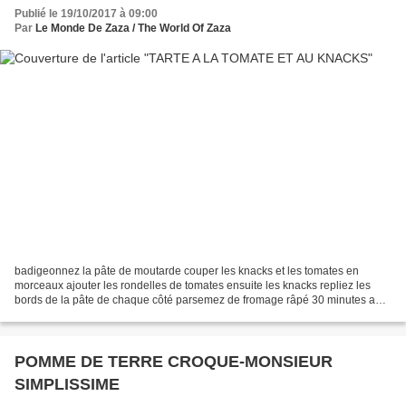
Publié le 19/10/2017 à 09:00
Par
Le Monde De Zaza / The World Of Zaza
badigeonnez la pâte de moutarde couper les knacks et les tomates en
morceaux ajouter les rondelles de tomates ensuite les knacks repliez les
bords de la pâte de chaque côté parsemez de fromage râpé 30 minutes au
four et c'est cuit recette prise sur...
POMME DE TERRE CROQUE-MONSIEUR
SIMPLISSIME