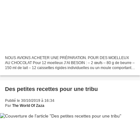
NOUS AVIONS ACHETER UNE PRÉPARATION. POUR DES MOELLEUX
AU CHOCOLAT Pour 12 moelleux J’AI BESOIN : – 2 œufs – 80 g de beurre –
150 ml de lait – 12 caissettes rigides individuelles ou un moule comportant
12 empreintes non beurrées Je mélange dans un saladier...
Des petites recettes pour une tribu
Publié le 30/10/2019 à 16:34
Par
The World Of Zaza