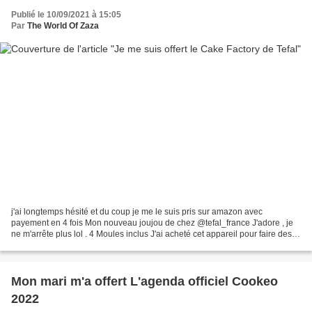
Publié le 10/09/2021 à 15:05
Par
The World Of Zaza
j'ai longtemps hésité et du coup je me le suis pris sur amazon avec
payement en 4 fois Mon nouveau joujou de chez @tefal_france J'adore , je
ne m'arrête plus lol . 4 Moules inclus J'ai acheté cet appareil pour faire des
gâteaux à ma famille qui me le...
Mon mari m'a offert L'agenda officiel Cookeo
2022