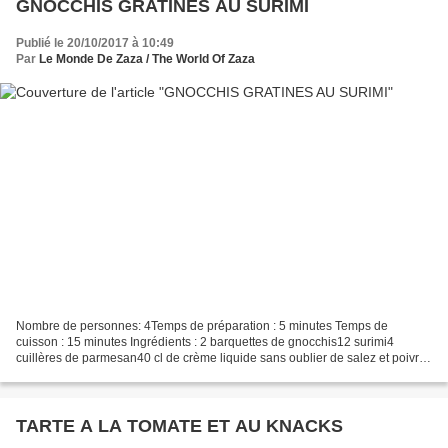
GNOCCHIS GRATINES AU SURIMI
Publié le 20/10/2017 à 10:49
Par
Le Monde De Zaza / The World Of Zaza
Nombre de personnes: 4Temps de préparation : 5 minutes Temps de
cuisson : 15 minutes Ingrédients : 2 barquettes de gnocchis12 surimi4
cuillères de parmesan40 cl de crème liquide sans oublier de salez et poivrez
préchauffer le four à 200° cuisson 15 min mettre...
TARTE A LA TOMATE ET AU KNACKS