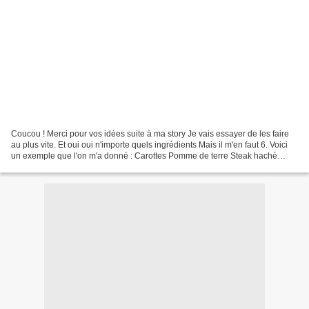
Coucou ! Merci pour vos idées suite à ma story Je vais essayer de les faire
au plus vite. Et oui oui n'importe quels ingrédients Mais il m'en faut 6. Voici
un exemple que l'on m'a donné : Carottes Pomme de terre Steak haché
Cheddar Dès de jambon Emmental...