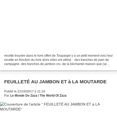
recette trouvée dans le livre offert de Toupargel y a un petit moment voici leur
recette en fonction du livre alors elles ont utilisé : -des tranches de pain de
campagne -des tranches de jambon cru -de la béchamel maison que j'ai
faite moi-même -du cheddar...
FEUILLETÉ AU JAMBON ET à LA MOUTARDE
Publié le 21/10/2017 à 11:10
Par
Le Monde De Zaza / The World Of Zaza