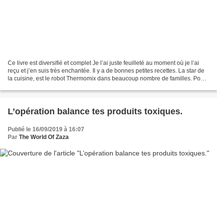
Ce livre est diversifié et complet Je l’ai juste feuilleté au moment où je l’ai
reçu et j’en suis très enchantée. Il y a de bonnes petites recettes. La star de
la cuisine, est le robot Thermomix dans beaucoup nombre de familles. Pour
ma belle-sœur, il...
L’opération balance tes produits toxiques.
Publié le 16/09/2019 à 16:07
Par
The World Of Zaza